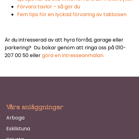
Förvara tavlor – så gör du
Fem tips för en lyckad förvaring av takboxen
Är du intresserad av att hyra förråd, garage eller
parkering? Du bokar genom att ringa oss på 010-
207 00 50 eller
göra en intresseanmälan.
Våra anläggningar
Arboga
Eskilstuna