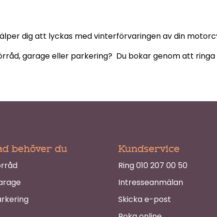
hjälper dig att lyckas med vinterförvaringen av din motorc
förråd, garage eller parkering? Du bokar genom att ringa 
ad behöver du
Kundservice
örråd
Ring 010 207 00 50
arage
Intresseanmälan
rkering
Skicka e-post
Boka online