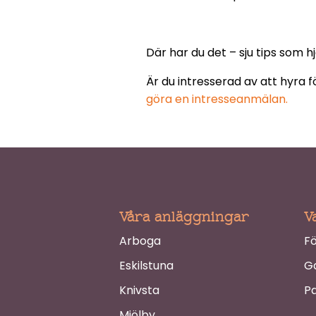
Där har du det – sju tips som 
Är du intresserad av att hyra 
göra en intresseanmälan.
Våra anläggningar
V
Arboga
F
Eskilstuna
G
Knivsta
Pa
Mjölby