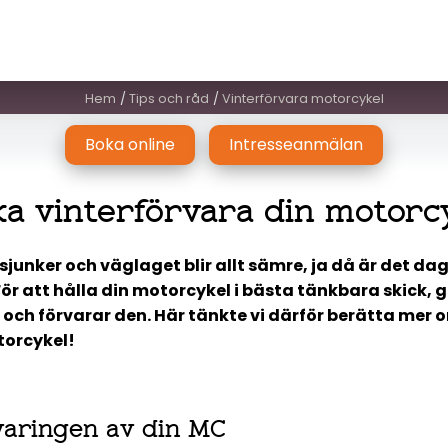
Hem
Tips och råd
Vinterförvara motorcykel
Boka online
Intresseanmälan
ska vinterförvara din motorc
unker och väglaget blir allt sämre, ja då är det dag
ör att hålla din motorcykel i bästa tänkbara skick, 
och förvarar den. Här tänkte vi därför berätta mer o
torcykel!
rvaringen av din MC