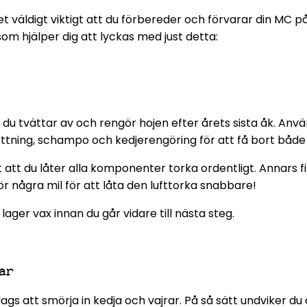
 väldigt viktigt att du förbereder och förvarar din MC på
som hjälper dig att lyckas med just detta:
t du tvättar av och rengör hojen efter årets sista åk. An
tning, schampo och kedjerengöring för att få bort både 
t att du låter alla komponenter torka ordentligt. Annars f
ör några mil för att låta den lufttorka snabbare!
ager vax innan du går vidare till nästa steg.
rar
ags att smörja in kedja och vajrar. På så sätt undviker du 