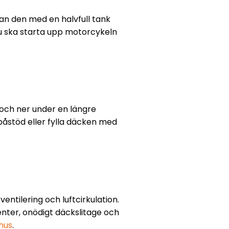
ndan den med en halvfull tank
r du ska starta upp motorcykeln
och ner under en längre
påstöd eller fylla däcken med
entilering och luftcirkulation.
enter, onödigt däckslitage och
hus
.