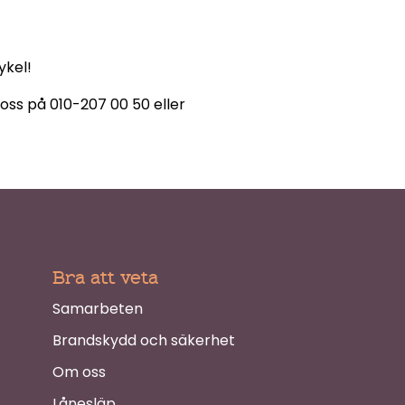
ykel!
oss på 010-207 00 50 eller
Bra att veta
Samarbeten
Brandskydd och säkerhet
Om oss
Lånesläp