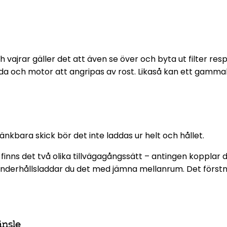
vajrar gäller det att även se över och byta ut filter respe
da och motor att angripas av rost. Likaså kan ett gammalt 
tänkbara skick bör det inte laddas ur helt och hållet.
finns det två olika tillvägagångssätt – antingen kopplar
 underhållsladdar du det med jämna mellanrum. Det förstn
änsle