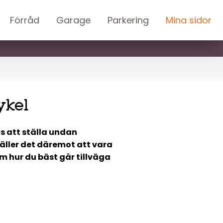
Förråd
Garage
Parkering
Mina sidor
ykel
s att ställa undan
gäller det däremot att vara
m hur du bäst går tillväga