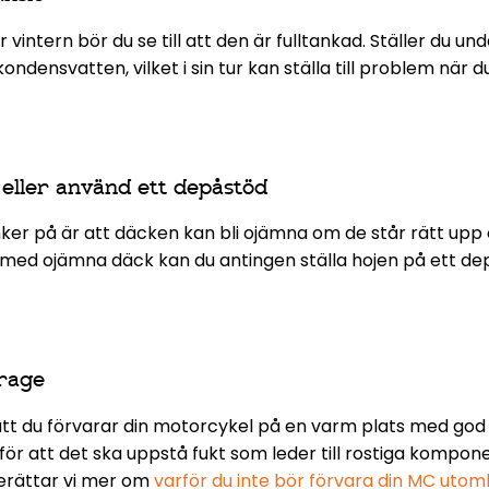
r vintern bör du se till att den är fulltankad. Ställer du u
 kondensvatten, vilket i sin tur kan ställa till problem nä
n eller använd ett depåstöd
r på är att däcken kan bli ojämna om de står rätt upp 
m med ojämna däck kan du antingen ställa hojen på ett de
arage
att du förvarar din motorcykel på en varm plats med god v
 för att det ska uppstå fukt som leder till rostiga kompon
 berättar vi mer om
varför du inte bör förvara din MC utom