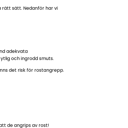
 rätt sätt. Nedanför har vi
vänd adekvata
ytlig och ingrodd smuts.
inns det risk för rostangrepp.
att de angrips av rost!